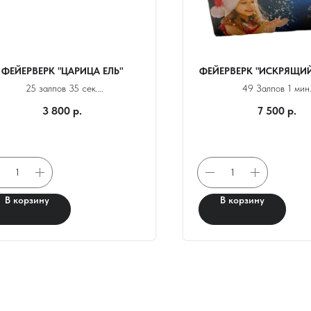
ФЕЙЕРВЕРК "ЦАРИЦА ЕЛЬ"
ФЕЙЕРВЕРК "ИСКРЯЩИЙ
25 залпов 35 сек.
49 Залпов 1 мин
Калибр 1
Калибр 1
3 800
р.
7 500
р.
Выстрел: 35 м.
Выстрел: 35 м.
В корзину
В корзину