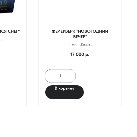
СЯ СНЕГ"
ФЕЙЕРВЕРК "НОВОГОДНИЙ
ВЕЧЕР"
.
1 мин.35сек.
Калибр 1.25
17 000
р.
Выстрел: 35 м.
В корзину