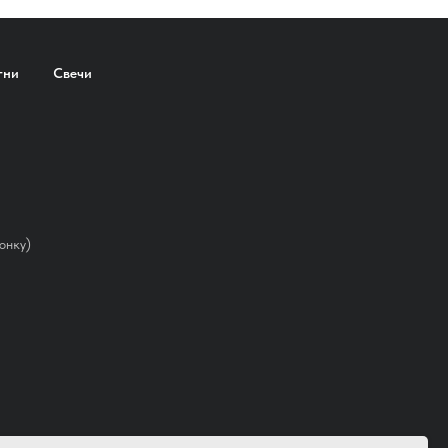
гни
Свечи
онку)