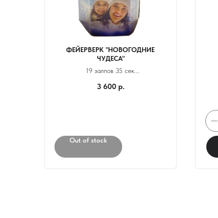
ФЕЙЕРВЕРК "НОВОГОДНИЕ
ЧУДЕСА"
19 залпов 35 сек.
Калибр 1.25
3 600
р.
Выстрел 35 м.
Out of stock