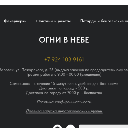
Фейерверки
Фонтаны и ракеты
Петарды и бенгальские о
ОГНИ В НЕБЕ
+7 924 103 9161
абаровск, ул. Пожарского, д. 25 (выдача заказов по предварительному зв
График работы с 9:00 - 00:00 (ежедневно)
Самовывоз - в течение 15 минут или в удобное для Вас время
Доставка по городу - 500 р.
Доставка по городу от 7000 р. - бесплатно
Политика конфиденциальности.
Правила запуска пиротехнических изделий.