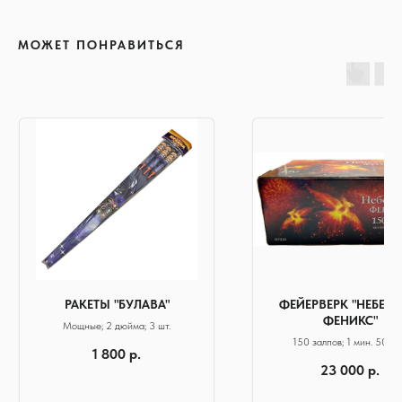
МОЖЕТ ПОНРАВИТЬСЯ
РАКЕТЫ "БУЛАВА"
ФЕЙЕРВЕРК "НЕБЕС
ФЕНИКС"
Мощные; 2 дюйма; 3 шт.
150 залпов; 1 мин. 50 се
1 800
р.
Калибр 1.25
Выстрел: от 35 м.
23 000
р.