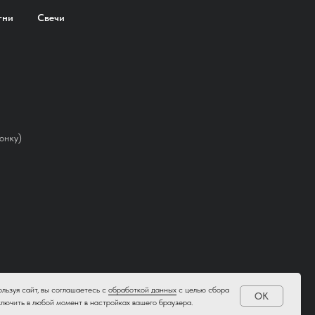
гни
Свечи
онку)
льзуя сайт, вы соглашаетесь с
обработкой данных
с целью сбора
OK
ключить в любой момент в настройках вашего браузера.